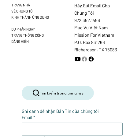
Hãy Gửi Email Cho
TRANG NHÀ
VỀ CHÚNG TÔI
Chúng Tôi
KINH THÁNH ỨNG DỤNG
972.352.1456
Mục Vụ Việt Nam
DỰ PHẦN NGAY
Mission For Vietnam
TRANG THÔNG CÔNG
DÂNG HIẾN
P.O. Box 831266
Richardson, TX 75083
Tìm kiếm trong trang này
Ghi danh để nhận Bản Tin của chúng tôi
Email
*