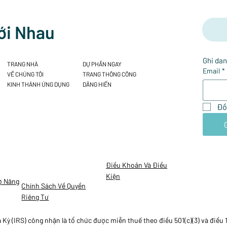
ới Nhau
Ghi dan
TRANG NHÀ
DỰ PHẦN NGAY
Email
*
VỀ CHÚNG TÔI
TRANG THÔNG CÔNG
KINH THÁNH ỨNG DỤNG
DÂNG HIẾN
Đồ
Điều Khoản Và Điều
Kiện
ợ Năng
Chính Sách Về Quyền
Riêng Tư
ỳ (IRS) công nhận là tổ chức được miễn thuế theo điều 501(c)(3) và điều 