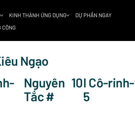
KINH THÁNH ỨNG DỤNG
DỰ PHẦN NGAY
 CÔNG
iêu Ngạo
Nguyên
10
I Cô-rinh-
nh-
Tắc #
5