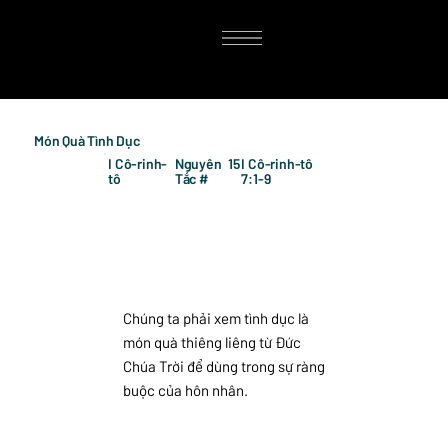
Món Quà Tình Dục
I Cô-rinh-
Nguyên
15
I Cô-rinh-tô
tô
Tắc #
7:1-9
Chúng ta phải xem tình dục là
món quà thiêng liêng từ Đức
Chúa Trời để dùng trong sự ràng
buộc của hôn nhân.