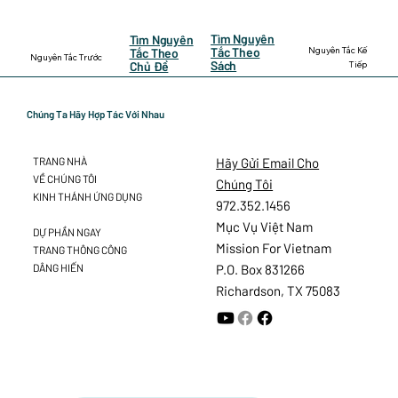
Tìm Nguyên
Tìm Nguyên
Nguyên Tắc Kế
Tắc Theo
Tắc Theo
Nguyên Tắc Trước
Sách
Tiếp
Chủ Đề
Chúng Ta Hãy Hợp Tác Với Nhau
Hãy Gửi Email Cho
TRANG NHÀ
VỀ CHÚNG TÔI
Chúng Tôi
KINH THÁNH ỨNG DỤNG
972.352.1456
Mục Vụ Việt Nam
DỰ PHẦN NGAY
Mission For Vietnam
TRANG THÔNG CÔNG
DÂNG HIẾN
P.O. Box 831266
Richardson, TX 75083