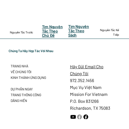
Tìm Nguyên
Tìm Nguyên
Nguyên Tắc Kế
Tắc Theo
Tắc Theo
Nguyên Tắc Trước
Sách
Tiếp
Chủ Đề
Chúng Ta Hãy Hợp Tác Với Nhau
Hãy Gửi Email Cho
TRANG NHÀ
VỀ CHÚNG TÔI
Chúng Tôi
KINH THÁNH ỨNG DỤNG
972.352.1456
Mục Vụ Việt Nam
DỰ PHẦN NGAY
Mission For Vietnam
TRANG THÔNG CÔNG
DÂNG HIẾN
P.O. Box 831266
Richardson, TX 75083