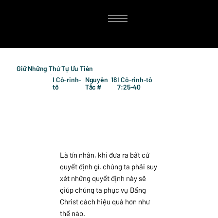
Giữ Những Thứ Tự Ưu Tiên
I Cô-rinh-
Nguyên
18
I Cô-rinh-tô
tô
Tắc #
7:25-40
Là tín nhân, khi đưa ra bất cứ
quyết định gì, chúng ta phải suy
xét những quyết định này sẽ
giúp chúng ta phục vụ Đấng
Christ cách hiệu quả hơn như
thế nào.