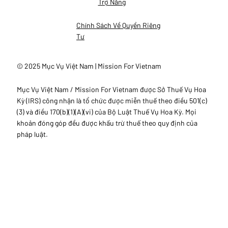
Trợ Năng
Chính Sách Về Quyền Riêng
Tư
© 2025 Mục Vụ Việt Nam | Mission For Vietnam
Mục Vụ Việt Nam / Mission For Vietnam được Sở Thuế Vụ Hoa
Kỳ (IRS) công nhận là tổ chức được miễn thuế theo điều 501(c)
(3) và điều 170(b)(1)(A)(vi) của Bộ Luật Thuế Vụ Hoa Kỳ. Mọi
khoản đóng góp đều được khấu trừ thuế theo quy định của
pháp luật.