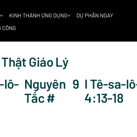
KINH THÁNH ỨNG DỤNG
DỰ PHẦN NGAY
 CÔNG
 Thật Giáo Lý
Nguyên
9
I Tê-sa-l
-lô-
Tắc #
4:13-18