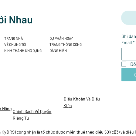
ới Nhau
Ghi dan
TRANG NHÀ
DỰ PHẦN NGAY
Email
*
VỀ CHÚNG TÔI
TRANG THÔNG CÔNG
KINH THÁNH ỨNG DỤNG
DÂNG HIẾN
Đồ
Điều Khoản Và Điều
Kiện
ợ Năng
Chính Sách Về Quyền
Riêng Tư
ỳ (IRS) công nhận là tổ chức được miễn thuế theo điều 501(c)(3) và điều 