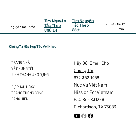
Tìm Nguyên
Tìm Nguyên
Nguyên Tắc Kế
Tắc Theo
Tắc Theo
Nguyên Tắc Trước
Sách
Tiếp
Chủ Đề
Chúng Ta Hãy Hợp Tác Với Nhau
Hãy Gửi Email Cho
TRANG NHÀ
VỀ CHÚNG TÔI
Chúng Tôi
KINH THÁNH ỨNG DỤNG
972.352.1456
Mục Vụ Việt Nam
DỰ PHẦN NGAY
Mission For Vietnam
TRANG THÔNG CÔNG
DÂNG HIẾN
P.O. Box 831266
Richardson, TX 75083