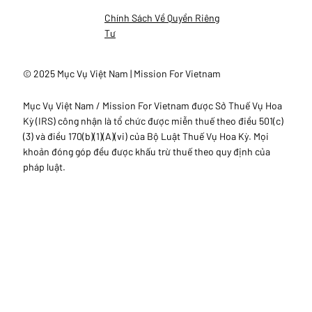
Chính Sách Về Quyền Riêng
Tư
© 2025 Mục Vụ Việt Nam | Mission For Vietnam
Mục Vụ Việt Nam / Mission For Vietnam được Sở Thuế Vụ Hoa
Kỳ (IRS) công nhận là tổ chức được miễn thuế theo điều 501(c)
(3) và điều 170(b)(1)(A)(vi) của Bộ Luật Thuế Vụ Hoa Kỳ. Mọi
khoản đóng góp đều được khấu trừ thuế theo quy định của
pháp luật.