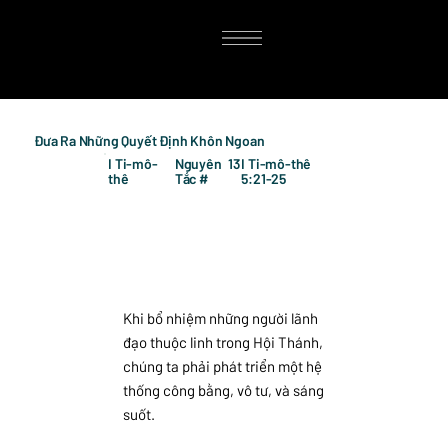
Đưa Ra Những Quyết Định Khôn Ngoan
I Ti-mô-
Nguyên
13
I Ti-mô-thê
thê
Tắc #
5:21-25
Khi bổ nhiệm những người lãnh
đạo thuộc linh trong Hội Thánh,
chúng ta phải phát triển một hệ
thống công bằng, vô tư, và sáng
suốt.