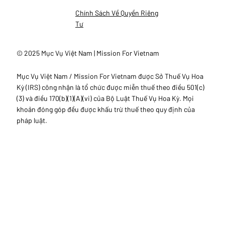
Chính Sách Về Quyền Riêng
Tư
© 2025 Mục Vụ Việt Nam | Mission For Vietnam
Mục Vụ Việt Nam / Mission For Vietnam được Sở Thuế Vụ Hoa
Kỳ (IRS) công nhận là tổ chức được miễn thuế theo điều 501(c)
(3) và điều 170(b)(1)(A)(vi) của Bộ Luật Thuế Vụ Hoa Kỳ. Mọi
khoản đóng góp đều được khấu trừ thuế theo quy định của
pháp luật.