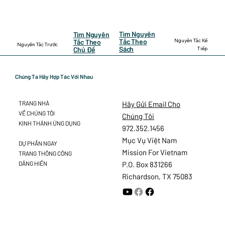
Tìm Nguyên
Tìm Nguyên
Nguyên Tắc Kế
Tắc Theo
Tắc Theo
Nguyên Tắc Trước
Sách
Tiếp
Chủ Đề
Chúng Ta Hãy Hợp Tác Với Nhau
Hãy Gửi Email Cho
TRANG NHÀ
VỀ CHÚNG TÔI
Chúng Tôi
KINH THÁNH ỨNG DỤNG
972.352.1456
Mục Vụ Việt Nam
DỰ PHẦN NGAY
Mission For Vietnam
TRANG THÔNG CÔNG
DÂNG HIẾN
P.O. Box 831266
Richardson, TX 75083