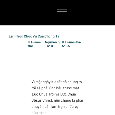
Làm Trọn Chức Vụ Của Chúng Ta
II Ti-mô-
Nguyên
9
II Ti-mô-thê
thê
Tắc #
4:1-5
Vì một ngày kia tất cả chúng ta
rồi sẽ phải ứng hầu trước mặt
Đức Chúa Trời và Đức Chúa
Jêsus Christ, nên chúng ta phải
chuyên cần làm trọn chức vụ
của mình.