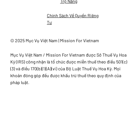
Trợ Năng
Chính Sách Về Quyền Riêng
Tư
© 2025 Mục Vụ Việt Nam | Mission For Vietnam
Mục Vụ Việt Nam / Mission For Vietnam được Sở Thuế Vụ Hoa
Kỳ (IRS) công nhận là tổ chức được miễn thuế theo điều 501(c)
(3) và điều 170(b)(1)(A)(vi) của Bộ Luật Thuế Vụ Hoa Kỳ. Mọi
khoản đóng góp đều được khấu trừ thuế theo quy định của
pháp luật.