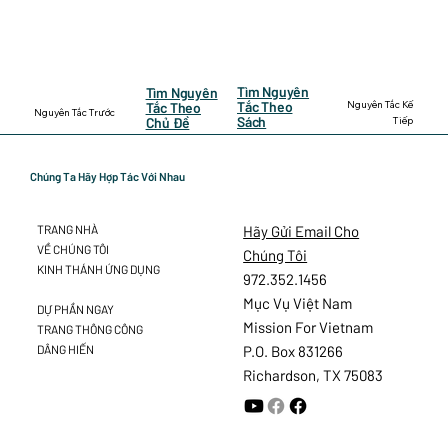
Tìm Nguyên
Tìm Nguyên
Nguyên Tắc Kế
Tắc Theo
Tắc Theo
Nguyên Tắc Trước
Sách
Tiếp
Chủ Đề
Chúng Ta Hãy Hợp Tác Với Nhau
Hãy Gửi Email Cho
TRANG NHÀ
VỀ CHÚNG TÔI
Chúng Tôi
KINH THÁNH ỨNG DỤNG
972.352.1456
Mục Vụ Việt Nam
DỰ PHẦN NGAY
Mission For Vietnam
TRANG THÔNG CÔNG
DÂNG HIẾN
P.O. Box 831266
Richardson, TX 75083