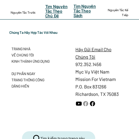
Tìm Nguyên
Tìm Nguyên
Nguyên Tắc Kế
Tắc Theo
Tắc Theo
Nguyên Tắc Trước
Sách
Tiếp
Chủ Đề
Chúng Ta Hãy Hợp Tác Với Nhau
Hãy Gửi Email Cho
TRANG NHÀ
VỀ CHÚNG TÔI
Chúng Tôi
KINH THÁNH ỨNG DỤNG
972.352.1456
Mục Vụ Việt Nam
DỰ PHẦN NGAY
Mission For Vietnam
TRANG THÔNG CÔNG
DÂNG HIẾN
P.O. Box 831266
Richardson, TX 75083
Tìm kiếm trong trang này