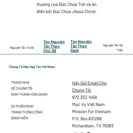
thương của Đức Chúa Trời và ân
điển bởi Đức Chúa Jêsus Christ.
Tìm Nguyên
Tìm Nguyên
Nguyên Tắc Kế
Tắc Theo
Tắc Theo
Nguyên Tắc Trước
Sách
Tiếp
Chủ Đề
Chúng Ta Hãy Hợp Tác Với Nhau
Hãy Gửi Email Cho
TRANG NHÀ
VỀ CHÚNG TÔI
Chúng Tôi
KINH THÁNH ỨNG DỤNG
972.352.1456
Mục Vụ Việt Nam
DỰ PHẦN NGAY
Mission For Vietnam
TRANG THÔNG CÔNG
DÂNG HIẾN
P.O. Box 831266
Richardson, TX 75083