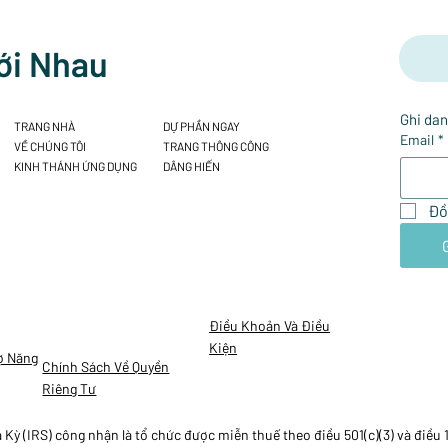
ới Nhau
Ghi dan
TRANG NHÀ
DỰ PHẦN NGAY
Email
*
VỀ CHÚNG TÔI
TRANG THÔNG CÔNG
KINH THÁNH ỨNG DỤNG
DÂNG HIẾN
Đồ
Điều Khoản Và Điều
Kiện
ợ Năng
Chính Sách Về Quyền
Riêng Tư
ỳ (IRS) công nhận là tổ chức được miễn thuế theo điều 501(c)(3) và điều 