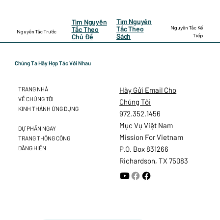
Tìm Nguyên
Tìm Nguyên
Nguyên Tắc Kế
Tắc Theo
Tắc Theo
Nguyên Tắc Trước
Sách
Tiếp
Chủ Đề
Chúng Ta Hãy Hợp Tác Với Nhau
Hãy Gửi Email Cho
TRANG NHÀ
VỀ CHÚNG TÔI
Chúng Tôi
KINH THÁNH ỨNG DỤNG
972.352.1456
Mục Vụ Việt Nam
DỰ PHẦN NGAY
Mission For Vietnam
TRANG THÔNG CÔNG
DÂNG HIẾN
P.O. Box 831266
Richardson, TX 75083