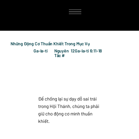
Những Động Cơ Thuần Khiết Trong Mục Vụ
Ga-la-ti
Nguyên
12
Ga-la-ti 6:11-18
Tắc #
Để chống lại sự dạy dỗ sai trái
trong Hội Thánh, chúng ta phải
giữ cho động cơ mình thuần
khiết.