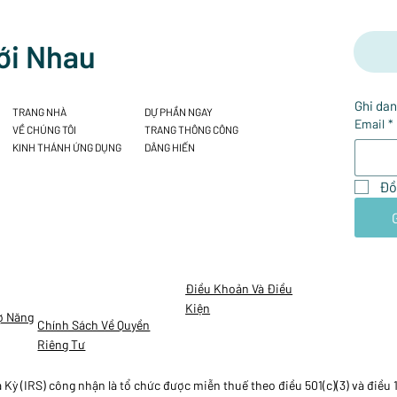
ới Nhau
Ghi dan
TRANG NHÀ
DỰ PHẦN NGAY
Email
*
VỀ CHÚNG TÔI
TRANG THÔNG CÔNG
KINH THÁNH ỨNG DỤNG
DÂNG HIẾN
Đồ
Điều Khoản Và Điều
Kiện
ợ Năng
Chính Sách Về Quyền
Riêng Tư
ỳ (IRS) công nhận là tổ chức được miễn thuế theo điều 501(c)(3) và điều 