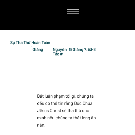
Sự Tha Thứ Hoàn Toàn
Giăng
Nguyên
18
Giăng 7:53-8
Tắc #
Bất luận phạm tội gì, chúng ta
đều có thể tin rằng Đức Chúa
Jêsus Christ sẽ tha thứ cho
mình nếu chúng ta thật lòng ăn
năn.