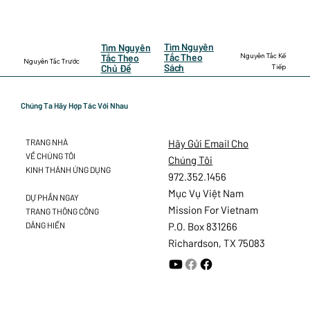
Tìm Nguyên
Tìm Nguyên
Nguyên Tắc Kế
Tắc Theo
Tắc Theo
Nguyên Tắc Trước
Sách
Tiếp
Chủ Đề
Chúng Ta Hãy Hợp Tác Với Nhau
Hãy Gửi Email Cho
TRANG NHÀ
VỀ CHÚNG TÔI
Chúng Tôi
KINH THÁNH ỨNG DỤNG
972.352.1456
Mục Vụ Việt Nam
DỰ PHẦN NGAY
Mission For Vietnam
TRANG THÔNG CÔNG
DÂNG HIẾN
P.O. Box 831266
Richardson, TX 75083