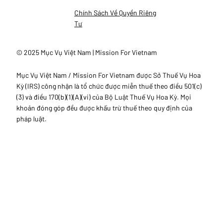
Chính Sách Về Quyền Riêng
Tư
© 2025 Mục Vụ Việt Nam | Mission For Vietnam
Mục Vụ Việt Nam / Mission For Vietnam được Sở Thuế Vụ Hoa
Kỳ (IRS) công nhận là tổ chức được miễn thuế theo điều 501(c)
(3) và điều 170(b)(1)(A)(vi) của Bộ Luật Thuế Vụ Hoa Kỳ. Mọi
khoản đóng góp đều được khấu trừ thuế theo quy định của
pháp luật.