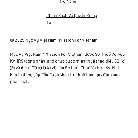
Trợ Năng
Chính Sách Về Quyền Riêng
Tư
© 2025 Mục Vụ Việt Nam | Mission For Vietnam
Mục Vụ Việt Nam / Mission For Vietnam được Sở Thuế Vụ Hoa
Kỳ (IRS) công nhận là tổ chức được miễn thuế theo điều 501(c)
(3) và điều 170(b)(1)(A)(vi) của Bộ Luật Thuế Vụ Hoa Kỳ. Mọi
khoản đóng góp đều được khấu trừ thuế theo quy định của
pháp luật.