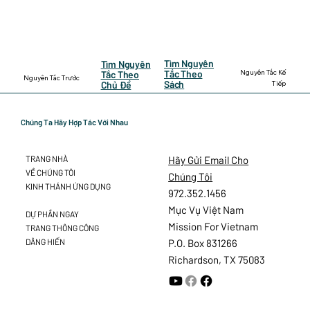
Tìm Nguyên
Tìm Nguyên
Nguyên Tắc Kế
Tắc Theo
Tắc Theo
Nguyên Tắc Trước
Sách
Tiếp
Chủ Đề
Chúng Ta Hãy Hợp Tác Với Nhau
Hãy Gửi Email Cho
TRANG NHÀ
VỀ CHÚNG TÔI
Chúng Tôi
KINH THÁNH ỨNG DỤNG
972.352.1456
Mục Vụ Việt Nam
DỰ PHẦN NGAY
Mission For Vietnam
TRANG THÔNG CÔNG
DÂNG HIẾN
P.O. Box 831266
Richardson, TX 75083