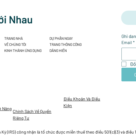
ới Nhau
Ghi dan
TRANG NHÀ
DỰ PHẦN NGAY
Email
*
VỀ CHÚNG TÔI
TRANG THÔNG CÔNG
KINH THÁNH ỨNG DỤNG
DÂNG HIẾN
Đồ
Điều Khoản Và Điều
Kiện
ợ Năng
Chính Sách Về Quyền
Riêng Tư
ỳ (IRS) công nhận là tổ chức được miễn thuế theo điều 501(c)(3) và điều 