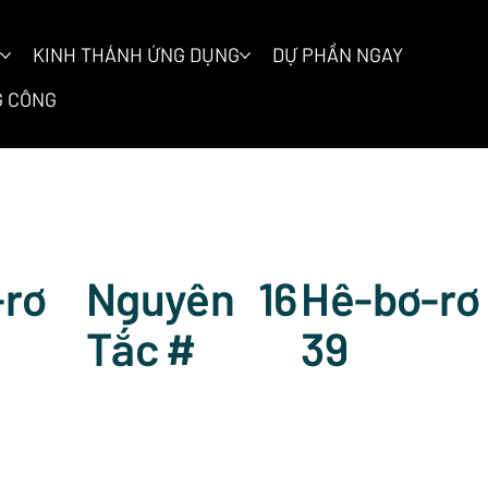
KINH THÁNH ỨNG DỤNG
DỰ PHẦN NGAY
 CÔNG
Nguyên
16
Hê-bơ-rơ 
-rơ
Tắc #
39