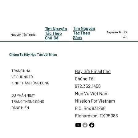
Tìm Nguyên
Tìm Nguyên
Nguyên Tắc Kế
Tắc Theo
Tắc Theo
Nguyên Tắc Trước
Sách
Tiếp
Chủ Đề
Chúng Ta Hãy Hợp Tác Với Nhau
Hãy Gửi Email Cho
TRANG NHÀ
VỀ CHÚNG TÔI
Chúng Tôi
KINH THÁNH ỨNG DỤNG
972.352.1456
Mục Vụ Việt Nam
DỰ PHẦN NGAY
Mission For Vietnam
TRANG THÔNG CÔNG
DÂNG HIẾN
P.O. Box 831266
Richardson, TX 75083