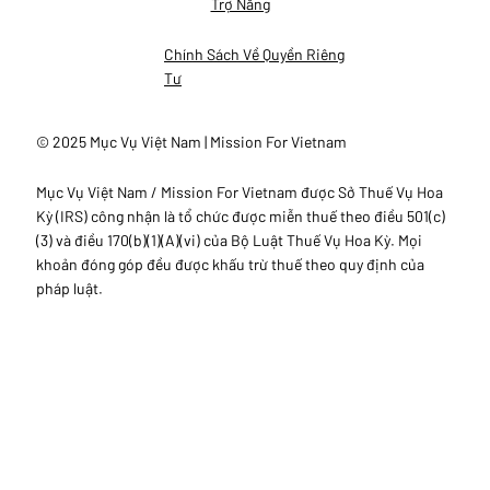
Trợ Năng
Chính Sách Về Quyền Riêng
Tư
© 2025 Mục Vụ Việt Nam | Mission For Vietnam
Mục Vụ Việt Nam / Mission For Vietnam được Sở Thuế Vụ Hoa
Kỳ (IRS) công nhận là tổ chức được miễn thuế theo điều 501(c)
(3) và điều 170(b)(1)(A)(vi) của Bộ Luật Thuế Vụ Hoa Kỳ. Mọi
khoản đóng góp đều được khấu trừ thuế theo quy định của
pháp luật.