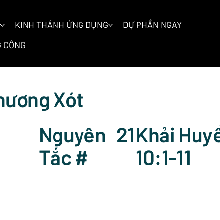
KINH THÁNH ỨNG DỤNG
DỰ PHẦN NGAY
 CÔNG
hương Xót
Nguyên
21
Khải Huy
Tắc #
10:1-11