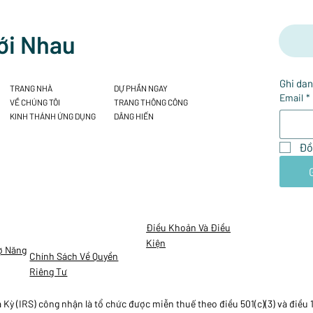
ới Nhau
Ghi dan
TRANG NHÀ
DỰ PHẦN NGAY
Email
*
VỀ CHÚNG TÔI
TRANG THÔNG CÔNG
KINH THÁNH ỨNG DỤNG
DÂNG HIẾN
Đồ
Điều Khoản Và Điều
Kiện
ợ Năng
Chính Sách Về Quyền
Riêng Tư
ỳ (IRS) công nhận là tổ chức được miễn thuế theo điều 501(c)(3) và điều 