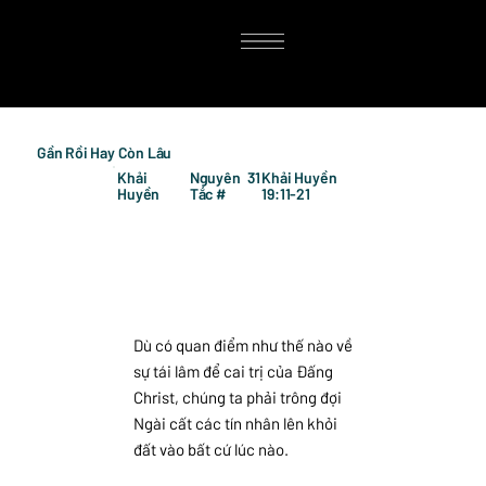
Gần Rồi Hay Còn Lâu
Khải
Nguyên
31
Khải Huyền
Huyền
Tắc #
19:11-21
Dù có quan điểm như thế nào về
sự tái lâm để cai trị của Đấng
Christ, chúng ta phải trông đợi
Ngài cất các tín nhân lên khỏi
đất vào bất cứ lúc nào.