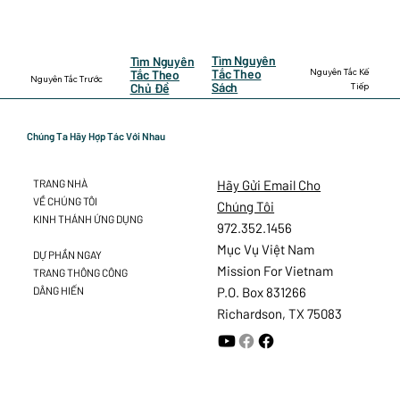
Tìm Nguyên
Tìm Nguyên
Nguyên Tắc Kế
Tắc Theo
Tắc Theo
Nguyên Tắc Trước
Sách
Tiếp
Chủ Đề
Chúng Ta Hãy Hợp Tác Với Nhau
Hãy Gửi Email Cho
TRANG NHÀ
VỀ CHÚNG TÔI
Chúng Tôi
KINH THÁNH ỨNG DỤNG
972.352.1456
Mục Vụ Việt Nam
DỰ PHẦN NGAY
Mission For Vietnam
TRANG THÔNG CÔNG
DÂNG HIẾN
P.O. Box 831266
Richardson, TX 75083