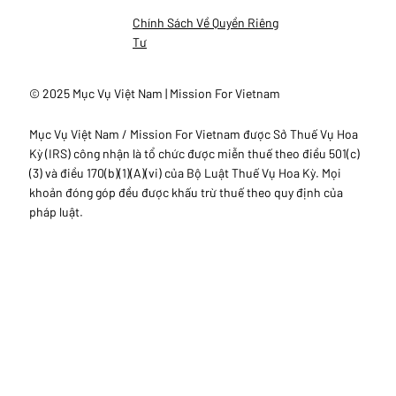
Chính Sách Về Quyền Riêng
Tư
© 2025 Mục Vụ Việt Nam | Mission For Vietnam
Mục Vụ Việt Nam / Mission For Vietnam được Sở Thuế Vụ Hoa
Kỳ (IRS) công nhận là tổ chức được miễn thuế theo điều 501(c)
(3) và điều 170(b)(1)(A)(vi) của Bộ Luật Thuế Vụ Hoa Kỳ. Mọi
khoản đóng góp đều được khấu trừ thuế theo quy định của
pháp luật.