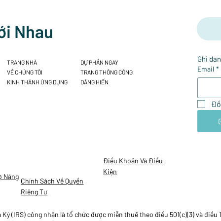
ới Nhau
Ghi dan
TRANG NHÀ
DỰ PHẦN NGAY
Email
*
VỀ CHÚNG TÔI
TRANG THÔNG CÔNG
KINH THÁNH ỨNG DỤNG
DÂNG HIẾN
Đồ
Điều Khoản Và Điều
Kiện
ợ Năng
Chính Sách Về Quyền
Riêng Tư
ỳ (IRS) công nhận là tổ chức được miễn thuế theo điều 501(c)(3) và điều 