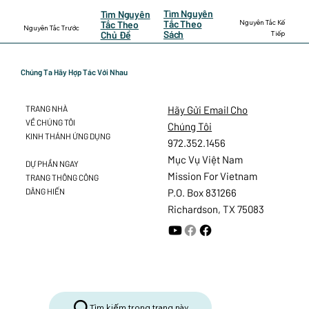
Tìm Nguyên
Tìm Nguyên
Nguyên Tắc Kế
Tắc Theo
Tắc Theo
Nguyên Tắc Trước
Sách
Tiếp
Chủ Đề
Chúng Ta Hãy Hợp Tác Với Nhau
Hãy Gửi Email Cho
TRANG NHÀ
VỀ CHÚNG TÔI
Chúng Tôi
KINH THÁNH ỨNG DỤNG
972.352.1456
Mục Vụ Việt Nam
DỰ PHẦN NGAY
Mission For Vietnam
TRANG THÔNG CÔNG
DÂNG HIẾN
P.O. Box 831266
Richardson, TX 75083
Tìm kiếm trong trang này