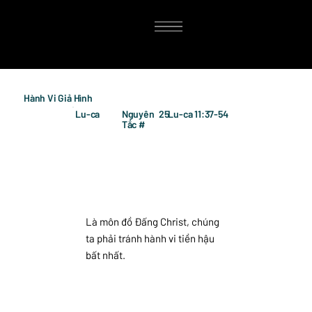
Hành Vi Giả Hình
Lu-ca
Nguyên
25
Lu-ca 11:37-54
Tắc #
Là môn đồ Đấng Christ, chúng
ta phải tránh hành vi tiền hậu
bất nhất.