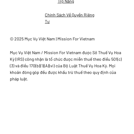
Trợ Năng
Chính Sách Về Quyền Riêng
Tư
© 2025 Mục Vụ Việt Nam | Mission For Vietnam
Mục Vụ Việt Nam / Mission For Vietnam được Sở Thuế Vụ Hoa
Kỳ (IRS) công nhận là tổ chức được miễn thuế theo điều 501(c)
(3) và điều 170(b)(1)(A)(vi) của Bộ Luật Thuế Vụ Hoa Kỳ. Mọi
khoản đóng góp đều được khấu trừ thuế theo quy định của
pháp luật.