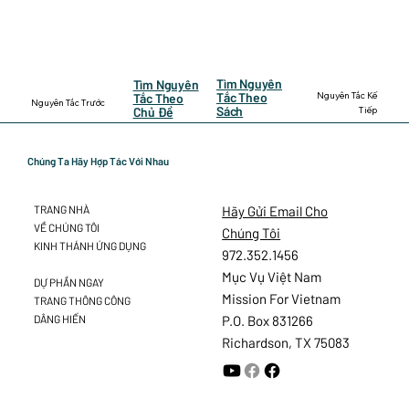
Tìm Nguyên
Tìm Nguyên
Nguyên Tắc Kế
Tắc Theo
Tắc Theo
Nguyên Tắc Trước
Sách
Tiếp
Chủ Đề
Chúng Ta Hãy Hợp Tác Với Nhau
Hãy Gửi Email Cho
TRANG NHÀ
VỀ CHÚNG TÔI
Chúng Tôi
KINH THÁNH ỨNG DỤNG
972.352.1456
Mục Vụ Việt Nam
DỰ PHẦN NGAY
Mission For Vietnam
TRANG THÔNG CÔNG
DÂNG HIẾN
P.O. Box 831266
Richardson, TX 75083