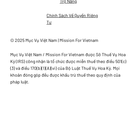
Trợ Năng
Chính Sách Về Quyền Riêng
Tư
© 2025 Mục Vụ Việt Nam | Mission For Vietnam
Mục Vụ Việt Nam / Mission For Vietnam được Sở Thuế Vụ Hoa
Kỳ (IRS) công nhận là tổ chức được miễn thuế theo điều 501(c)
(3) và điều 170(b)(1)(A)(vi) của Bộ Luật Thuế Vụ Hoa Kỳ. Mọi
khoản đóng góp đều được khấu trừ thuế theo quy định của
pháp luật.