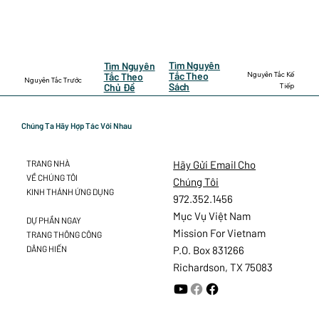
Tìm Nguyên
Tìm Nguyên
Nguyên Tắc Kế
Tắc Theo
Tắc Theo
Nguyên Tắc Trước
Sách
Tiếp
Chủ Đề
Chúng Ta Hãy Hợp Tác Với Nhau
Hãy Gửi Email Cho
TRANG NHÀ
VỀ CHÚNG TÔI
Chúng Tôi
KINH THÁNH ỨNG DỤNG
972.352.1456
Mục Vụ Việt Nam
DỰ PHẦN NGAY
Mission For Vietnam
TRANG THÔNG CÔNG
DÂNG HIẾN
P.O. Box 831266
Richardson, TX 75083