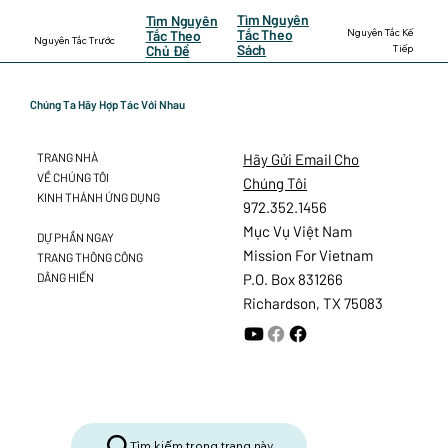
Tìm Nguyên
Tìm Nguyên
Nguyên Tắc Kế
Tắc Theo
Tắc Theo
Nguyên Tắc Trước
Sách
Tiếp
Chủ Đề
Chúng Ta Hãy Hợp Tác Với Nhau
Hãy Gửi Email Cho
TRANG NHÀ
VỀ CHÚNG TÔI
Chúng Tôi
KINH THÁNH ỨNG DỤNG
972.352.1456
Mục Vụ Việt Nam
DỰ PHẦN NGAY
Mission For Vietnam
TRANG THÔNG CÔNG
DÂNG HIẾN
P.O. Box 831266
Richardson, TX 75083
Tìm kiếm trong trang này