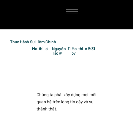
Thực Hành Sự Liêm Chính
Ma-thi-ơ
Nguyên
11
Ma-thi-ơ 5:31-
Tắc #
37
Chúng ta phải xây dựng mọi mối
quan hệ trên lòng tin cậy và sự
thành thật.