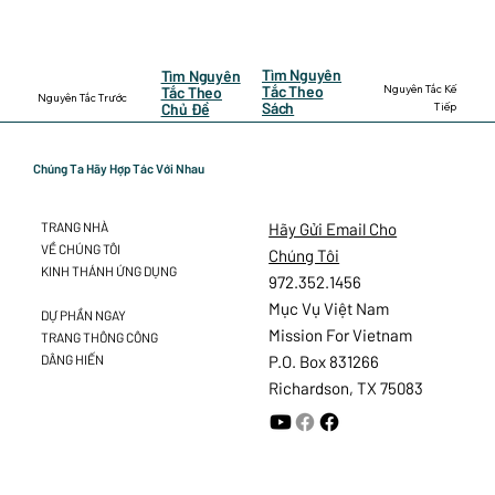
Tìm Nguyên
Tìm Nguyên
Nguyên Tắc Kế
Tắc Theo
Tắc Theo
Nguyên Tắc Trước
Sách
Tiếp
Chủ Đề
Chúng Ta Hãy Hợp Tác Với Nhau
Hãy Gửi Email Cho
TRANG NHÀ
VỀ CHÚNG TÔI
Chúng Tôi
KINH THÁNH ỨNG DỤNG
972.352.1456
Mục Vụ Việt Nam
DỰ PHẦN NGAY
Mission For Vietnam
TRANG THÔNG CÔNG
DÂNG HIẾN
P.O. Box 831266
Richardson, TX 75083