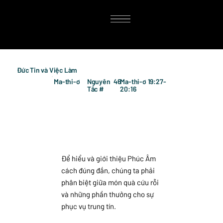
Đức Tin và Việc Làm
Ma-thi-ơ
Nguyên
46
Ma-thi-ơ 19:27-
Tắc #
20:16
Để hiểu và giới thiệu Phúc Âm
cách đúng đắn, chúng ta phải
phân biệt giữa món quà cứu rỗi
và những phần thưởng cho sự
phục vụ trung tín.