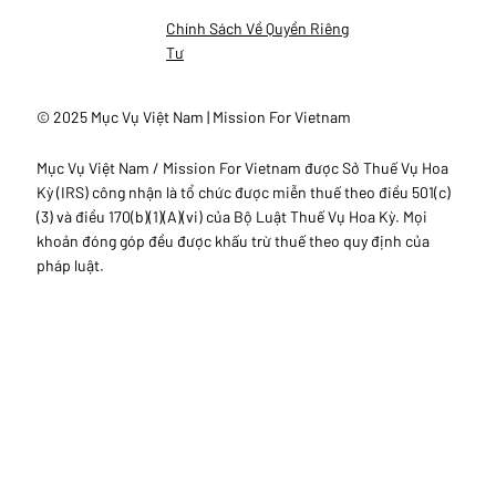
Chính Sách Về Quyền Riêng
Tư
© 2025 Mục Vụ Việt Nam | Mission For Vietnam
Mục Vụ Việt Nam / Mission For Vietnam được Sở Thuế Vụ Hoa
Kỳ (IRS) công nhận là tổ chức được miễn thuế theo điều 501(c)
(3) và điều 170(b)(1)(A)(vi) của Bộ Luật Thuế Vụ Hoa Kỳ. Mọi
khoản đóng góp đều được khấu trừ thuế theo quy định của
pháp luật.