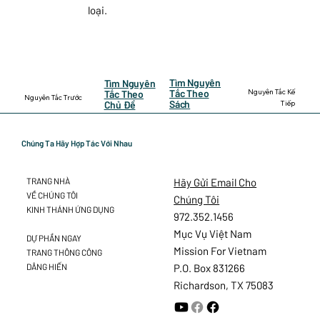
loại.
Tìm Nguyên
Tìm Nguyên
Nguyên Tắc Kế
Tắc Theo
Tắc Theo
Nguyên Tắc Trước
Sách
Tiếp
Chủ Đề
Chúng Ta Hãy Hợp Tác Với Nhau
Hãy Gửi Email Cho
TRANG NHÀ
VỀ CHÚNG TÔI
Chúng Tôi
KINH THÁNH ỨNG DỤNG
972.352.1456
Mục Vụ Việt Nam
DỰ PHẦN NGAY
Mission For Vietnam
TRANG THÔNG CÔNG
DÂNG HIẾN
P.O. Box 831266
Richardson, TX 75083