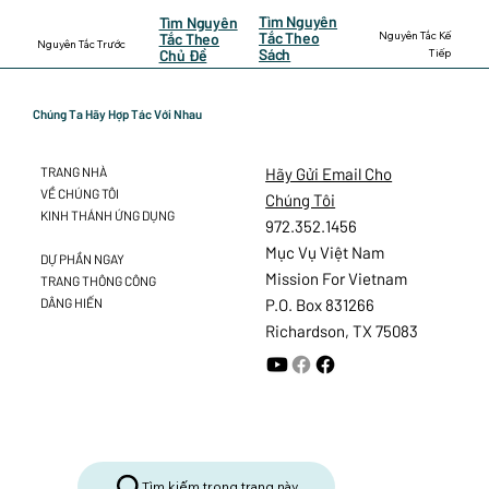
Tìm Nguyên
Tìm Nguyên
Nguyên Tắc Kế
Tắc Theo
Tắc Theo
Nguyên Tắc Trước
Sách
Tiếp
Chủ Đề
Chúng Ta Hãy Hợp Tác Với Nhau
Hãy Gửi Email Cho
TRANG NHÀ
VỀ CHÚNG TÔI
Chúng Tôi
KINH THÁNH ỨNG DỤNG
972.352.1456
Mục Vụ Việt Nam
DỰ PHẦN NGAY
Mission For Vietnam
TRANG THÔNG CÔNG
DÂNG HIẾN
P.O. Box 831266
Richardson, TX 75083
Tìm kiếm trong trang này