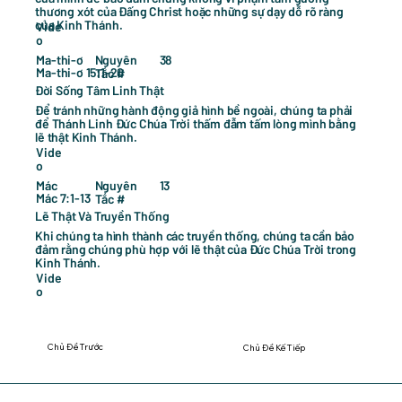
thương xót của Đấng Christ hoặc những sự dạy dỗ rõ ràng
của Kinh Thánh.
Vide
o
38
Ma-thi-ơ
Nguyên
Ma-thi-ơ 15:1-20
Tắc #
Đời Sống Tâm Linh Thật
Để tránh những hành động giả hình bề ngoài, chúng ta phải
để Thánh Linh Đức Chúa Trời thấm đẫm tấm lòng mình bằng
lẽ thật Kinh Thánh.
Vide
o
13
Mác
Nguyên
Mác 7:1-13
Tắc #
Lẽ Thật Và Truyền Thống
Khi chúng ta hình thành các truyền thống, chúng ta cần bảo
đảm rằng chúng phù hợp với lẽ thật của Đức Chúa Trời trong
Kinh Thánh.
Vide
o
Chủ Đề Trước
Chủ Đề Kế Tiếp