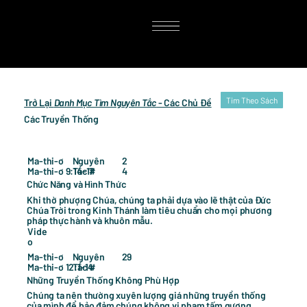
Tim Theo Sách
Trở Lại
Danh Mục Tìm Nguyên Tắc
- Các Chủ Đề
Các Truyền Thống
2
Ma-thi-ơ
Nguyên
Ma-thi-ơ 9:14-17
4
Tắc #
Chức Năng và Hình Thức
Khi thờ phượng Chúa, chúng ta phải dựa vào lẽ thật của Đức
Chúa Trời trong Kinh Thánh làm tiêu chuẩn cho mọi phương
pháp thực hành và khuôn mẫu.
Vide
o
29
Ma-thi-ơ
Nguyên
Ma-thi-ơ 12:1-14
Tắc #
Những Truyền Thống Không Phù Hợp
Chúng ta nên thường xuyên lượng giá những truyền thống
của mình để bảo đảm chúng không vi phạm tấm gương