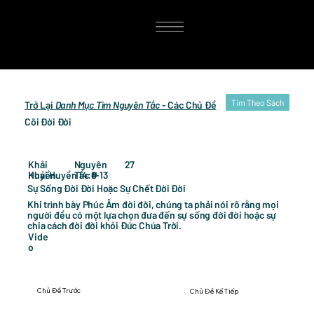
Tim Theo Sách
Trở Lại
Danh Mục Tìm Nguyên Tắc
- Các Chủ Đề
Cõi Đời Đời
27
Khải
Nguyên
Khải Huyền 14:6-13
Huyền
Tắc #
Sự Sống Đời Đời Hoặc Sự Chết Đời Đời
Khi trình bày Phúc Âm đời đời, chúng ta phải nói rõ rằng mọi
người đều có một lựa chọn đưa đến sự sống đời đời hoặc sự
chia cách đời đời khỏi Đức Chúa Trời.
Vide
o
Chủ Đề Trước
Chủ Đề Kế Tiếp