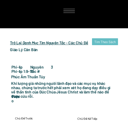
Tim Theo Sách
Trở Lại
Danh Mục Tìm Nguyên Tắc
- Các Chủ Đề
Giáo Lý Căn Bản
3
Phi-líp
Nguyên
Phi-líp 1:9-18
Tắc #
Phúc Âm Thuần Túy
Khi lượng giá những người lãnh đạo và các mục vụ khác
nhau, chúng ta trước hết phải xem xét họ đang dạy điều gì
về thần tính của Đức Chúa Jêsus Christ và làm thế nào để
được cứu rỗi.
Vide
o
Chủ Đề Trước
Chủ Đề Kế Tiếp