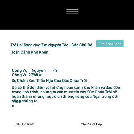
Tim Theo Sách
Trở Lại
Danh Mục Tìm Nguyên Tắc
- Các Chủ Đề
Hoàn Cảnh Khó Khăn
49
Công Vụ
Nguyên
Công Vụ 27:13
Tắc #
Sự Chăm Sóc Thần Hựu Của Đức Chúa Trời
Dù có thể đối diện với những hoàn cảnh khó khăn và đau đớn
trong linh trình, chúng ta vẫn must tin cậy Đức Chúa Trời sẽ
hoàn thành những mục đích thiêng liêng của Ngài trong đời
sống chúng ta.
Vide
o
Chủ Đề Trước
Chủ Đề Kế Tiếp