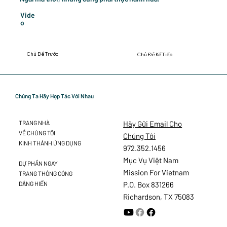
Vide
o
Chủ Đề Trước
Chủ Đề Kế Tiếp
Chúng Ta Hãy Hợp Tác Với Nhau
Hãy Gửi Email Cho
TRANG NHÀ
VỀ CHÚNG TÔI
Chúng Tôi
KINH THÁNH ỨNG DỤNG
972.352.1456
Mục Vụ Việt Nam
DỰ PHẦN NGAY
Mission For Vietnam
TRANG THÔNG CÔNG
DÂNG HIẾN
P.O. Box 831266
Richardson, TX 75083