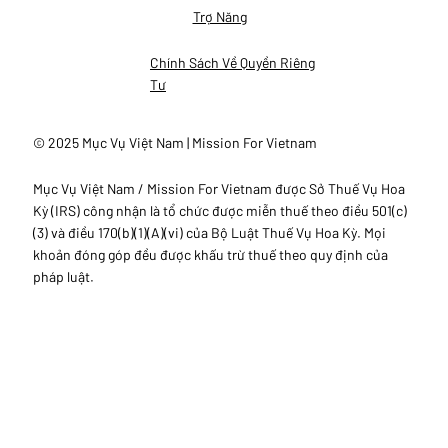
Trợ Năng
Chính Sách Về Quyền Riêng
Tư
© 2025 Mục Vụ Việt Nam | Mission For Vietnam
Mục Vụ Việt Nam / Mission For Vietnam được Sở Thuế Vụ Hoa
Kỳ (IRS) công nhận là tổ chức được miễn thuế theo điều 501(c)
(3) và điều 170(b)(1)(A)(vi) của Bộ Luật Thuế Vụ Hoa Kỳ. Mọi
khoản đóng góp đều được khấu trừ thuế theo quy định của
pháp luật.