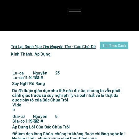
Tim Theo Sách
Trở Lại
Danh Mục Tìm Nguyên Tắc
- Các Chủ Đề
Kinh Thánh, Áp Dụng
23
Lu-ca
Nguyên
Lu-ca 11:14-23
Tắc #
Suy Nghĩ Rõ Ràng
Dù đã được giáo dục như thế nào đi nữa, chúng ta vẫn phải
cảnh giác trước sự suy nghĩ phi lý và bất nhất về lẽ thật đã
được bày tỏ của Đức Chúa Trời.
Vide
o
5
Gia-cơ
Nguyên
Gia-cơ 1:19-27
Tắc #
Áp Dụng Lời Của Đức Chúa Trời
Để làm đẹp lòng Chúa, chúng ta không được chỉ lắng nghe lời
Ngài mà thôi, nhưng cũng phải thực hành nữa.