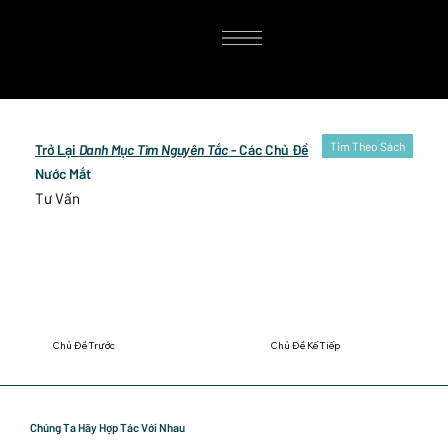
Tim Theo Sách
Trở Lại
Danh Mục Tìm Nguyên Tắc
- Các Chủ Đề
Nước Mắt
Tư Vấn
Chủ Đề Trước
Chủ Đề Kế Tiếp
Chúng Ta Hãy Hợp Tác Với Nhau