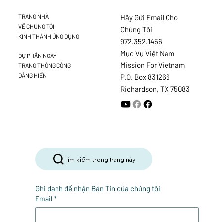
Hãy Gửi Email Cho
TRANG NHÀ
VỀ CHÚNG TÔI
Chúng Tôi
KINH THÁNH ỨNG DỤNG
972.352.1456
Mục Vụ Việt Nam
DỰ PHẦN NGAY
Mission For Vietnam
TRANG THÔNG CÔNG
DÂNG HIẾN
P.O. Box 831266
Richardson, TX 75083
Tìm kiếm trong trang này
Ghi danh để nhận Bản Tin của chúng tôi
Email
*