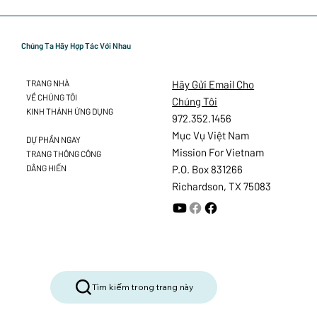
Chúng Ta Hãy Hợp Tác Với Nhau
Hãy Gửi Email Cho
TRANG NHÀ
VỀ CHÚNG TÔI
Chúng Tôi
KINH THÁNH ỨNG DỤNG
972.352.1456
Mục Vụ Việt Nam
DỰ PHẦN NGAY
Mission For Vietnam
TRANG THÔNG CÔNG
DÂNG HIẾN
P.O. Box 831266
Richardson, TX 75083
Tìm kiếm trong trang này