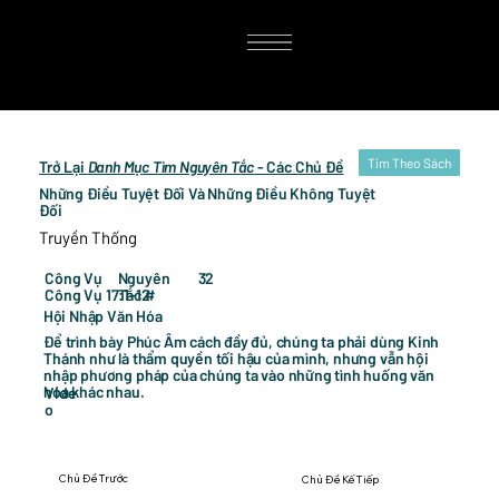
Tim Theo Sách
Trở Lại
Danh Mục Tìm Nguyên Tắc
- Các Chủ Đề
Những Điều Tuyệt Đối Và Những Điều Không Tuyệt
Đối
Truyền Thống
32
Công Vụ
Nguyên
Công Vụ 17:1-12
Tắc #
Hội Nhập Văn Hóa
Để trình bày Phúc Âm cách đầy đủ, chúng ta phải dùng Kinh
Thánh như là thẩm quyền tối hậu của mình, nhưng vẫn hội
nhập phương pháp của chúng ta vào những tình huống văn
hóa khác nhau.
Vide
o
Chủ Đề Trước
Chủ Đề Kế Tiếp