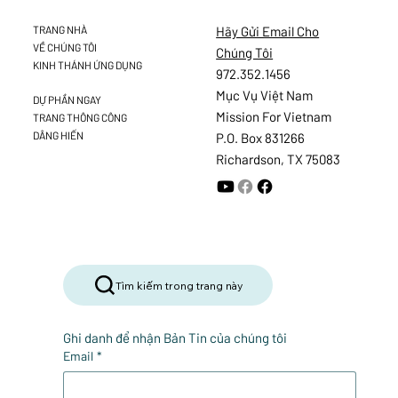
Hãy Gửi Email Cho
TRANG NHÀ
VỀ CHÚNG TÔI
Chúng Tôi
KINH THÁNH ỨNG DỤNG
972.352.1456
Mục Vụ Việt Nam
DỰ PHẦN NGAY
Mission For Vietnam
TRANG THÔNG CÔNG
DÂNG HIẾN
P.O. Box 831266
Richardson, TX 75083
Tìm kiếm trong trang này
Ghi danh để nhận Bản Tin của chúng tôi
Email
*