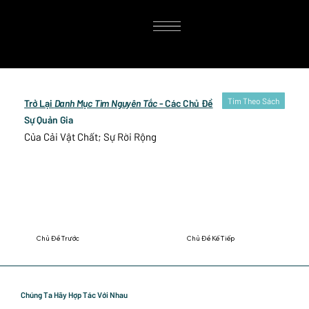
Tim Theo Sách
Trở Lại
Danh Mục Tìm Nguyên Tắc
- Các Chủ Đề
Sự Quản Gia
Của Cải Vật Chất; Sự Rời Rộng
Chủ Đề Trước
Chủ Đề Kế Tiếp
Chúng Ta Hãy Hợp Tác Với Nhau