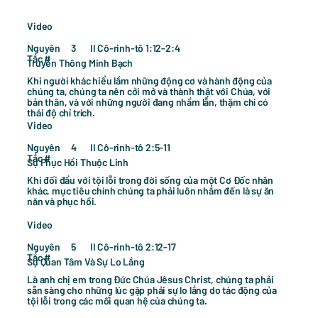
Video
Nguyên
II Cô-rinh-tô 1:12-2:4
3
Tắc #
Truyền Thông Minh Bạch
Khi người khác hiểu lầm những động cơ và hành động của
chúng ta, chúng ta nên cởi mở và thành thật với Chúa, với
bản thân, và với những người đang nhầm lẫn, thậm chí có
thái độ chỉ trích.
Video
Nguyên
II Cô-rinh-tô 2:5-11
4
Tắc #
Sự Phục Hồi Thuộc Linh
Khi đối đầu với tội lỗi trong đời sống của một Cơ Đốc nhân
khác, mục tiêu chính chúng ta phải luôn nhắm đến là sự ăn
năn và phục hồi.
Video
Nguyên
II Cô-rinh-tô 2:12-17
5
Tắc #
Sự Quan Tâm Và Sự Lo Lắng
Là anh chị em trong Đức Chúa Jêsus Christ, chúng ta phải
sẵn sàng cho những lúc gặp phải sự lo lắng do tác động của
tội lỗi trong các mối quan hệ của chúng ta.