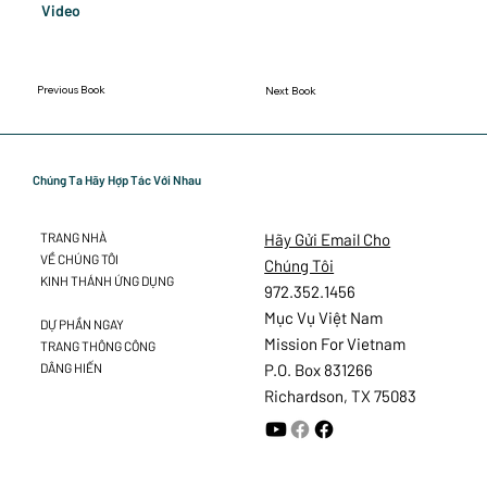
Video
Previous Book
Next Book
Chúng Ta Hãy Hợp Tác Với Nhau
Hãy Gửi Email Cho
TRANG NHÀ
VỀ CHÚNG TÔI
Chúng Tôi
KINH THÁNH ỨNG DỤNG
972.352.1456
Mục Vụ Việt Nam
DỰ PHẦN NGAY
Mission For Vietnam
TRANG THÔNG CÔNG
DÂNG HIẾN
P.O. Box 831266
Richardson, TX 75083