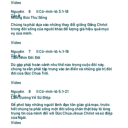
Video
Nguyên
II Cô-rinh-tô 3:1-18
6
Tắc #
Những Bức Thư Sống
Chúng ta phải dựa vào những thay đổi giống Đấng Christ
trong đời sống của người khác để lượng giá hiệu quả mục
vụ của mình.
Video
Nguyên
II Cô-rinh-tô 4:1-18
7
Tắc #
Tầm Nhìn Đời Đời
Dù gặp phải hoàn cảnh như thế nào trong cuộc đời này,
chúng ta vẫn phải tập trung vào ân điển và những giá trị đời
đời của Đức Chúa Trời.
Video
Nguyên
II Cô-rinh-tô 5:1-21
8
Tắc #
Làm Gương Về Sứ Điệp
Để phơi bày những người lãnh đạo tôn giáo giả mạo, trước
hết chúng ta phải sống một đời sống chân thật bày tỏ lòng
trung tín của mình đối với Đức Chúa Jêsus Christ và sứ điệp
của Ngài.
Video