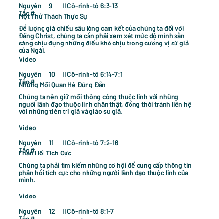
Nguyên
II Cô-rinh-tô 6:3-13
9
Tắc #
Một Thử Thách Thực Sự
Để lượng giá chiều sâu lòng cam kết của chúng ta đối với
Đấng Christ, chúng ta cần phải xem xét mức độ mình sẵn
sàng chịu đựng những điều khó chịu trong cương vị sứ giả
của Ngài.
Video
Nguyên
II Cô-rinh-tô 6:14-7:1
10
Tắc #
Những Mối Quan Hệ Đúng Đắn
Chúng ta nên giữ mối thông công thuộc linh với những
người lãnh đạo thuộc linh chân thật, đồng thời tránh liên hệ
với những tiên tri giả và giáo sư giả.
Video
Nguyên
II Cô-rinh-tô 7:2-16
11
Tắc #
Phản Hồi Tích Cực
Chúng ta phải tìm kiếm những cơ hội để cung cấp thông tin
phản hồi tích cực cho những người lãnh đạo thuộc linh của
mình.
Video
Nguyên
II Cô-rinh-tô 8:1-7
12
Tắc #