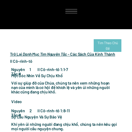
Tìm Theo Chủ
Đề
Trở Lại
Danh Mục Tìm Nguyên Tắc
- Các Sách Của Kinh Thánh
II Cô-rinh-tô
Nguyên
II Cô-rinh-tô 1:1-7
1
Tắc #
Một Góc Nhìn Về Sự Chịu Khổ
Với sự giúp đỡ của Chúa, chúng ta nên xem những hoạn
nạn của mình là cơ hội để khích lệ và yên ủi những người
khác cũng đang chịu khổ.
Video
Nguyên
II Cô-rinh-tô 1:8-11
2
Tắc #
Sự Cầu Nguyện Và Sự Bảo Vệ
Khi yên ủi những người đang chịu khổ, chúng ta nên kêu gọi
mọi người cầu nguyện chung.