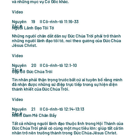
và những mục vụ Cơ Đốc khác.
Video
Nguyên
II Cô-rinh-tô 11:16-33
19
Tắc #
Người Lãnh Đạo Tôi Tớ
Những người chăn dắt dân sự Đức Chúa Trời phải trở thành
những người lãnh đạo tôi tớ, noi theo gương của Đức Chúa
Jêsus Christ.
Video
Nguyên
II Cô-rinh-tô 12:1-10
20
Tắc #
Gặp Gỡ Đức Chúa Trời
Tín nhân phải thận trọng trước bất cứ ai tuyên bố rằng mình
đã nhận được những sứ điệp trực tiếp trong sự hiện diện
thánh khiết của Đức Chúa Trời.
Video
Nguyên
II Cô-rinh-tô 12:14-13:13
21
Tắc #
Niềm Đam Mê Chăn Bầy
Tất cả những người lãnh đạo thuộc linh trong Hội Thánh của
Đức Chúa Trời phải có cùng một mục tiêu lớn: giúp tất cả tín
nhân trở nên trưởng thành trong Đức Chúa Jêsus Christ.