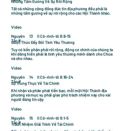
Những Tấm Gương Về Sự Rời Rộng
Tất cả những cộng đồng đức tin địa phương đều phải là
những tấm gương về sự rời rộng cho các Hội Thánh khác.
Video
Nguyên
II Cô-rinh-tô 8:8-15
13
Tắc #
Được Thúc Đẩy Bởi Tình Yêu Thương
Tuy có bổn phận phải rời rộng, động cơ chính của chúng ta
khi dâng hiến phải là tình yêu thương mình dành cho Chúa
và cho nhau.
Video
Nguyên
II Cô-rinh-tô 8:16-24
14
Tắc #
Sự Trung Thực Về Tài Chính
Khi nhận và phân phát tiền bạc, mỗi một Hội Thánh địa
phương và mục vụ phải giao phó trách nhiệm này cho vài
người đáng tin cậy.
Video
Nguyên
II Cô-rinh-tô 9:1-5
15
Tắc #
Trách Nhiệm Giải Trình Về Tài Chính