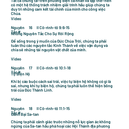
Tất cả chúng ta—trên phương diện cá nhân và tập thể—nên
có một hệ thống trách nhiệm giải trình hầu giúp chúng ta
duy trì những cam kết tài chính của mình cho công việc
Chúa.
Video
Nguyên
II Cô-rinh-tô 9:6-15
16
Tắc #
Những Nguyên Tắc Cho Sự Rời Rộng
Để sống trong ý muốn của Đức Chúa Trời, chúng ta phải
tuân thủ các nguyên tắc Kinh Thánh về việc vận dụng và
chia sẻ những tài nguyên vật chất của mình.
Video
Nguyên
II Cô-rinh-tô 10:1-18
17
Tắc #
Tự Biện Hộ
Khi bị cáo buộc cách sai trái, việc tự biện hộ không có gì là
sai, nhưng khi tự biện hộ, chúng ta phải luôn thể hiện bông
trái của Đức Thánh Linh.
Video
Nguyên
II Cô-rinh-tô 11:1-15
18
Tắc #
Đánh Bại Sa-tan
Chúng ta phải cảnh giác trước những nỗ lực gian ác không
ngừng của Sa-tan hầu phá hoại các Hội Thánh địa phương