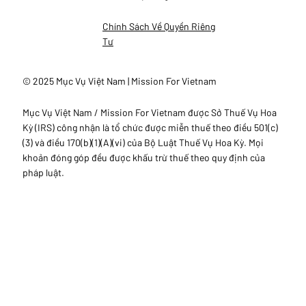
Chính Sách Về Quyền Riêng
Tư
© 2025 Mục Vụ Việt Nam | Mission For Vietnam
Mục Vụ Việt Nam / Mission For Vietnam được Sở Thuế Vụ Hoa
Kỳ (IRS) công nhận là tổ chức được miễn thuế theo điều 501(c)
(3) và điều 170(b)(1)(A)(vi) của Bộ Luật Thuế Vụ Hoa Kỳ. Mọi
khoản đóng góp đều được khấu trừ thuế theo quy định của
pháp luật.