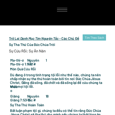
Tim Theo Sách
Trở Lại
Danh Mục Tìm Nguyên Tắc
- Các Chủ Đề
Sự Tha Thứ Của Đức Chúa Trời
Sự Cứu Rỗi; Sự Ăn Năn
1
Ma-thi-ơ
Nguyên
Ma-thi-ơ 1:1-17
Tắc #
Món Quà Cứu Rỗi
Dù đang ở trong tình trạng tội lỗi như thế nào, chúng ta nên
chấp nhận sự tha thứ hoàn toàn bởi tin nơi Đức Chúa Jêsus
Christ, Đấng đã sống, đã chết và đã sống lại để cứu chúng ta
khỏi mọi tội lỗi.
Vide
o
18
Giăng
Nguyên
Giăng 7:53-8
Tắc #
Sự Tha Thứ Hoàn Toàn
Bất luận phạm tội gì, chúng ta đều có thể tin rằng Đức Chúa
Jêsus Christ sẽ tha thứ cho mình nếu chúng ta thật lòng ăn