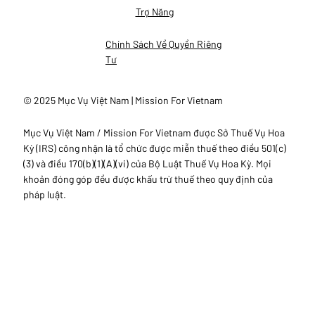
Trợ Năng
Chính Sách Về Quyền Riêng
Tư
© 2025 Mục Vụ Việt Nam | Mission For Vietnam
Mục Vụ Việt Nam / Mission For Vietnam được Sở Thuế Vụ Hoa
Kỳ (IRS) công nhận là tổ chức được miễn thuế theo điều 501(c)
(3) và điều 170(b)(1)(A)(vi) của Bộ Luật Thuế Vụ Hoa Kỳ. Mọi
khoản đóng góp đều được khấu trừ thuế theo quy định của
pháp luật.