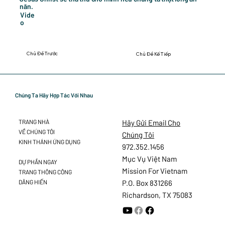
năn.
Vide
o
Chủ Đề Trước
Chủ Đề Kế Tiếp
Chúng Ta Hãy Hợp Tác Với Nhau
Hãy Gửi Email Cho
TRANG NHÀ
VỀ CHÚNG TÔI
Chúng Tôi
KINH THÁNH ỨNG DỤNG
972.352.1456
Mục Vụ Việt Nam
DỰ PHẦN NGAY
Mission For Vietnam
TRANG THÔNG CÔNG
DÂNG HIẾN
P.O. Box 831266
Richardson, TX 75083