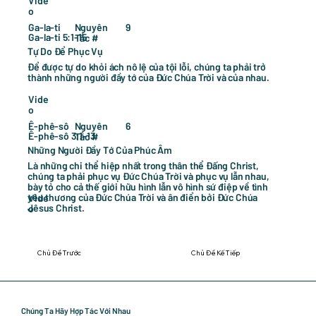
Vide
o
9
Ga-la-ti
Nguyên
Ga-la-ti 5:1-15
Tắc #
Tự Do Để Phục Vụ
Để được tự do khỏi ách nô lệ của tội lỗi, chúng ta phải trở
thành những người đầy tớ của Đức Chúa Trời và của nhau.
Vide
o
6
Ê-phê-sô
Nguyên
Ê-phê-sô 3:1-13
Tắc #
Những Người Đầy Tớ Của Phúc Âm
Là những chi thể hiệp nhất trong thân thể Đấng Christ,
chúng ta phải phục vụ Đức Chúa Trời và phục vụ lẫn nhau,
bày tỏ cho cả thế giới hữu hình lẫn vô hình sứ điệp về tình
yêu thương của Đức Chúa Trời và ân điển bởi Đức Chúa
Vide
Jêsus Christ.
o
Chủ Đề Trước
Chủ Đề Kế Tiếp
Chúng Ta Hãy Hợp Tác Với Nhau