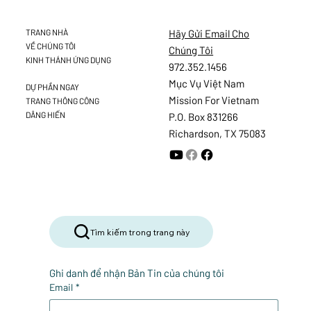
Hãy Gửi Email Cho
TRANG NHÀ
VỀ CHÚNG TÔI
Chúng Tôi
KINH THÁNH ỨNG DỤNG
972.352.1456
Mục Vụ Việt Nam
DỰ PHẦN NGAY
Mission For Vietnam
TRANG THÔNG CÔNG
DÂNG HIẾN
P.O. Box 831266
Richardson, TX 75083
Tìm kiếm trong trang này
Ghi danh để nhận Bản Tin của chúng tôi
Email
*