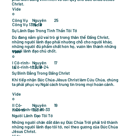
Christ.
Vide
o
25
Công Vụ
Nguyên
Công Vụ 13:4-12
Tắc #
Sự Lãnh Đạo Trong Tinh Thần Tôi Tớ
Dù đang nắm giữ vai trò gì trong thân thể Đấng Christ,
những người lãnh đạo phải nhường chỗ cho người khác,
những người đủ phẩm chất hơn họ, vươn lên thành những
người lãnh đạo chủ chốt.
Vide
o
17
I Cô-rinh-
Nguyên
I Cô-rinh-tô 7:17-24
tô
Tắc #
Sự Bình Đẳng Trong Đấng Christ
Khi tiếp nhận Đức Chúa Jêsus Christ làm Cứu Chúa, chúng
ta phải phục vụ Ngài cách trung tín trong mọi hoàn cảnh.
Vide
o
19
II Cô-
Nguyên
II Cô-rinh-tô 11:16-33
rinh-tô
Tắc #
Người Lãnh Đạo Tôi Tớ
Những người chăn dắt dân sự Đức Chúa Trời phải trở thành
những người lãnh đạo tôi tớ, noi theo gương của Đức Chúa
Jêsus Christ.