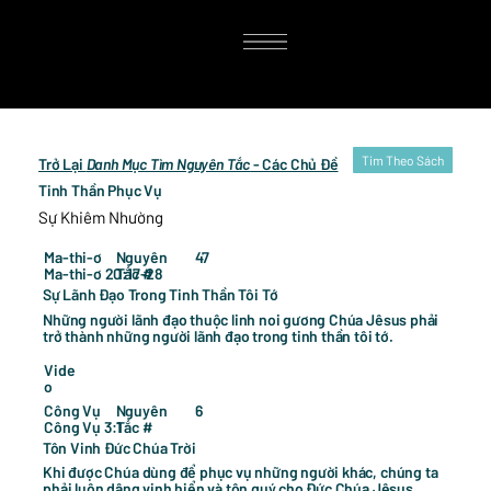
Tim Theo Sách
Trở Lại
Danh Mục Tìm Nguyên Tắc
- Các Chủ Đề
Tinh Thần Phục Vụ
Sự Khiêm Nhường
47
Ma-thi-ơ
Nguyên
Ma-thi-ơ 20:17-28
Tắc #
Sự Lãnh Đạo Trong Tinh Thần Tôi Tớ
Những người lãnh đạo thuộc linh noi gương Chúa Jêsus phải
trở thành những người lãnh đạo trong tinh thần tôi tớ.
Vide
o
6
Công Vụ
Nguyên
Công Vụ 3:1
Tắc #
Tôn Vinh Đức Chúa Trời
Khi được Chúa dùng để phục vụ những người khác, chúng ta
phải luôn dâng vinh hiển và tôn quý cho Đức Chúa Jêsus