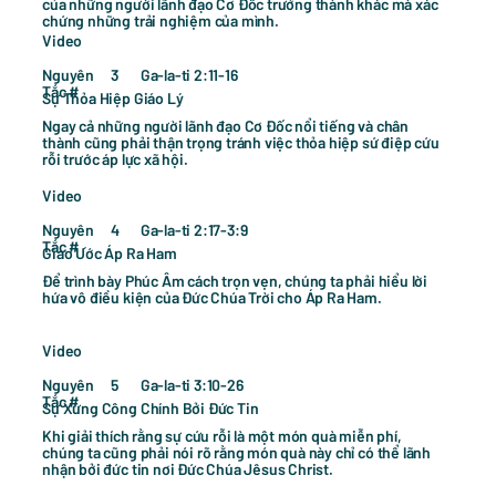
của những người lãnh đạo Cơ Đốc trưởng thành khác mà xác
chứng những trải nghiệm của mình.
Video
Nguyên
Ga-la-ti 2:11-16
3
Tắc #
Sự Thỏa Hiệp Giáo Lý
Ngay cả những người lãnh đạo Cơ Đốc nổi tiếng và chân
thành cũng phải thận trọng tránh việc thỏa hiệp sứ điệp cứu
rỗi trước áp lực xã hội.
Video
Nguyên
Ga-la-ti 2:17-3:9
4
Tắc #
Giao Ước Áp Ra Ham
Để trình bày Phúc Âm cách trọn vẹn, chúng ta phải hiểu lời
hứa vô điều kiện của Đức Chúa Trời cho Áp Ra Ham.
Video
Nguyên
Ga-la-ti 3:10-26
5
Tắc #
Sự Xưng Công Chính Bởi Đức Tin
Khi giải thích rằng sự cứu rỗi là một món quà miễn phí,
chúng ta cũng phải nói rõ rằng món quà này chỉ có thể lãnh
nhận bởi đức tin nơi Đức Chúa Jêsus Christ.