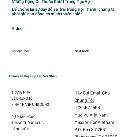
Những Động Cơ Thuần Khiết Trong Mục Vụ
Để chống lại sự dạy dỗ sai trái trong Hội Thánh, chúng ta
phải giữ cho động cơ mình thuần khiết.
Video
Previous Book
Next Book
Chúng Ta Hãy Hợp Tác Với Nhau
Hãy Gửi Email Cho
TRANG NHÀ
VỀ CHÚNG TÔI
Chúng Tôi
KINH THÁNH ỨNG DỤNG
972.352.1456
Mục Vụ Việt Nam
DỰ PHẦN NGAY
Mission For Vietnam
TRANG THÔNG CÔNG
DÂNG HIẾN
P.O. Box 831266
Richardson, TX 75083