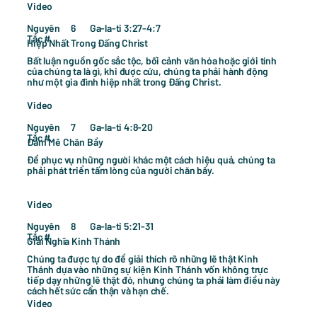
Video
Nguyên
Ga-la-ti 3:27-4:7
6
Tắc #
Hiệp Nhất Trong Đấng Christ
Bất luận nguồn gốc sắc tộc, bối cảnh văn hóa hoặc giới tính
của chúng ta là gì, khi được cứu, chúng ta phải hành động
như một gia đình hiệp nhất trong Đấng Christ.
Video
Nguyên
Ga-la-ti 4:8-20
7
Tắc #
Đam Mê Chăn Bầy
Để phục vụ những người khác một cách hiệu quả, chúng ta
phải phát triển tấm lòng của người chăn bầy.
Video
Nguyên
Ga-la-ti 5:21-31
8
Tắc #
Giải Nghĩa Kinh Thánh
Chúng ta được tự do để giải thích rõ những lẽ thật Kinh
Thánh dựa vào những sự kiện Kinh Thánh vốn không trực
tiếp dạy những lẽ thật đó, nhưng chúng ta phải làm điều này
cách hết sức cẩn thận và hạn chế.
Video