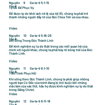
Nguyên
Ga-la-ti 5:1-15
9
Tắc #
Tự Do Để Phục Vụ
Để được tự do khỏi ách nô lệ của tội lỗi, chúng ta phải trở
thành những người đầy tớ của Đức Chúa Trời và của nhau.
Video
Nguyên
Ga-la-ti 5:16-26
10
Tắc #
Đời Sống Trong Đức Thánh Linh
Để kinh nghiệm sự tự do thật trong các mối quan hệ của
mình với người khác, chúng ta phải bày tỏ bông trái của Đức
Thánh Linh.
Video
Nguyên
Ga-la-ti 6:1-10
11
Tắc #
Tiến Trình Phục Hồi
Khi sống theo Đức Thánh Linh, chúng ta phải giúp những
người bạn Cơ Đốc của mình đang bị trói buộc bởi những
việc làm của xác thịt, hầu họ được kinh nghiệm sự tự do thật
trong Đấng Christ.
Video
Nguyên
Ga-la-ti 6:11-18
12
Tắc #