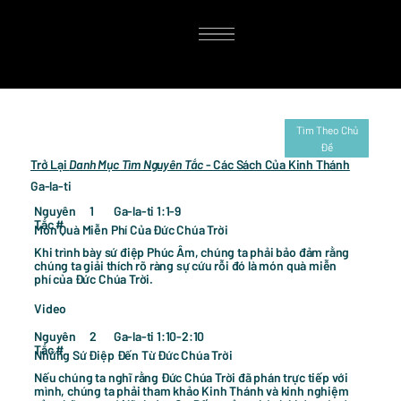
Tìm Theo Chủ
Đề
Trở Lại
Danh Mục Tìm Nguyên Tắc
- Các Sách Của Kinh Thánh
Ga-la-ti
Nguyên
Ga-la-ti 1:1-9
1
Tắc #
Món Quà Miễn Phí Của Đức Chúa Trời
Khi trình bày sứ điệp Phúc Âm, chúng ta phải bảo đảm rằng
chúng ta giải thích rõ ràng sự cứu rỗi đó là món quà miễn
phí của Đức Chúa Trời.
Video
Nguyên
Ga-la-ti 1:10-2:10
2
Tắc #
Những Sứ Điệp Đến Từ Đức Chúa Trời
Nếu chúng ta nghĩ rằng Đức Chúa Trời đã phán trực tiếp với
mình, chúng ta phải tham khảo Kinh Thánh và kinh nghiệm