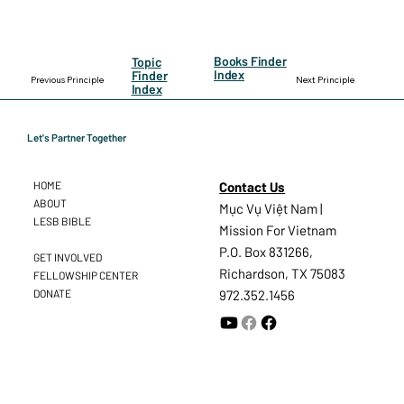
Books Finder
Topic
Index
Finder
Previous Principle
Next Principle
Index
Let's Partner Together
Contact Us
HOME
ABOUT
Mục Vụ Việt Nam |
LESB BIBLE
Mission For Vietnam
P.O. Box 831266,
GET INVOLVED
Richardson, TX 75083
FELLOWSHIP CENTER
DONATE
972.352.1456