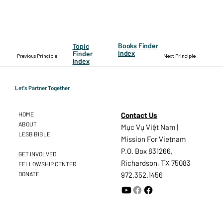
Books Finder
Topic
Index
Finder
Previous Principle
Next Principle
Index
Let's Partner Together
Contact Us
HOME
ABOUT
Mục Vụ Việt Nam |
LESB BIBLE
Mission For Vietnam
P.O. Box 831266,
GET INVOLVED
Richardson, TX 75083
FELLOWSHIP CENTER
DONATE
972.352.1456