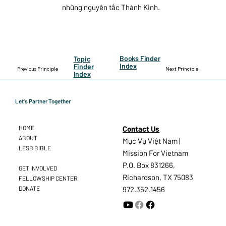
những nguyên tắc Thánh Kinh.
Books Finder
Topic
Index
Finder
Previous Principle
Next Principle
Index
Let's Partner Together
Contact Us
HOME
ABOUT
Mục Vụ Việt Nam |
LESB BIBLE
Mission For Vietnam
P.O. Box 831266,
GET INVOLVED
Richardson, TX 75083
FELLOWSHIP CENTER
DONATE
972.352.1456