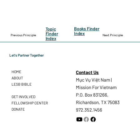
Books Finder
Topic
Index
Finder
Previous Principle
Next Principle
Index
Let's Partner Together
Contact Us
HOME
ABOUT
Mục Vụ Việt Nam |
LESB BIBLE
Mission For Vietnam
P.O. Box 831266,
GET INVOLVED
Richardson, TX 75083
FELLOWSHIP CENTER
DONATE
972.352.1456