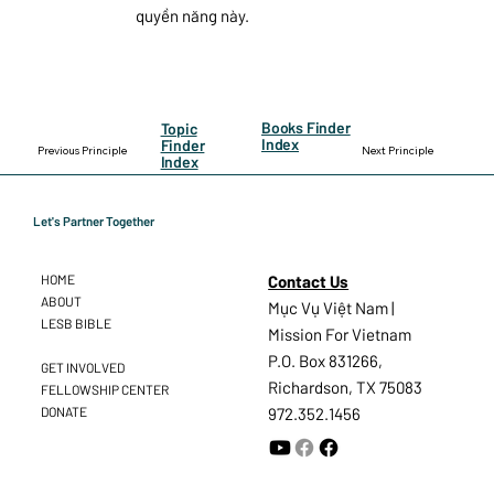
quyền năng này.
Books Finder
Topic
Index
Finder
Previous Principle
Next Principle
Index
Let's Partner Together
Contact Us
HOME
ABOUT
Mục Vụ Việt Nam |
LESB BIBLE
Mission For Vietnam
P.O. Box 831266,
GET INVOLVED
Richardson, TX 75083
FELLOWSHIP CENTER
DONATE
972.352.1456