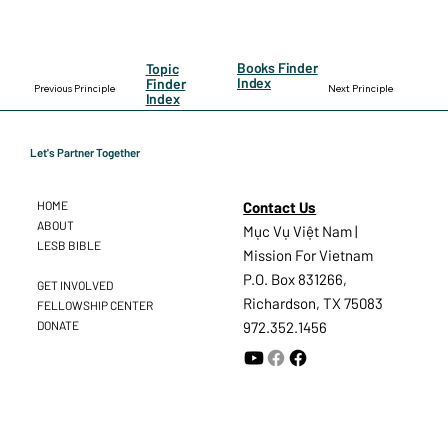
Books Finder
Topic
Index
Finder
Previous Principle
Next Principle
Index
Let's Partner Together
Contact Us
HOME
ABOUT
Mục Vụ Việt Nam |
LESB BIBLE
Mission For Vietnam
P.O. Box 831266,
GET INVOLVED
Richardson, TX 75083
FELLOWSHIP CENTER
DONATE
972.352.1456