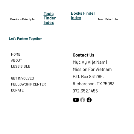
Books Finder
Topic
Index
Finder
Previous Principle
Next Principle
Index
Let's Partner Together
Contact Us
HOME
ABOUT
Mục Vụ Việt Nam |
LESB BIBLE
Mission For Vietnam
P.O. Box 831266,
GET INVOLVED
Richardson, TX 75083
FELLOWSHIP CENTER
DONATE
972.352.1456