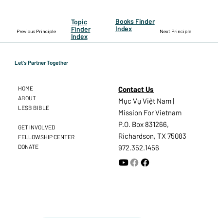
Books Finder
Topic
Index
Finder
Previous Principle
Next Principle
Index
Let's Partner Together
Contact Us
HOME
ABOUT
Mục Vụ Việt Nam |
LESB BIBLE
Mission For Vietnam
P.O. Box 831266,
GET INVOLVED
Richardson, TX 75083
FELLOWSHIP CENTER
DONATE
972.352.1456