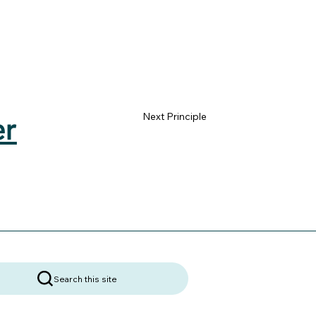
er
Next Principle
Search this site