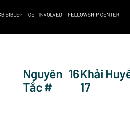
B BIBLE
GET INVOLVED
FELLOWSHIP CENTER
Nguyên
16
Khải Huyề
Tắc #
17