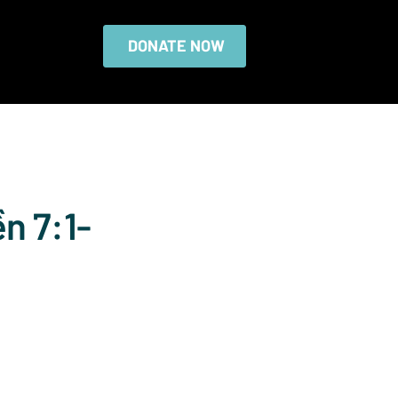
DONATE NOW
n 7:1-