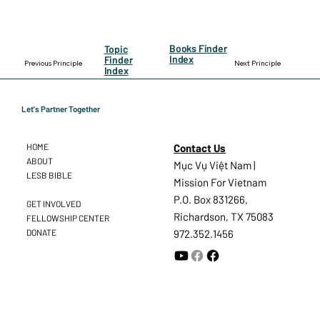
Books Finder
Topic
Index
Finder
Previous Principle
Next Principle
Index
Let's Partner Together
Contact Us
HOME
ABOUT
Mục Vụ Việt Nam |
LESB BIBLE
Mission For Vietnam
P.O. Box 831266,
GET INVOLVED
Richardson, TX 75083
FELLOWSHIP CENTER
DONATE
972.352.1456