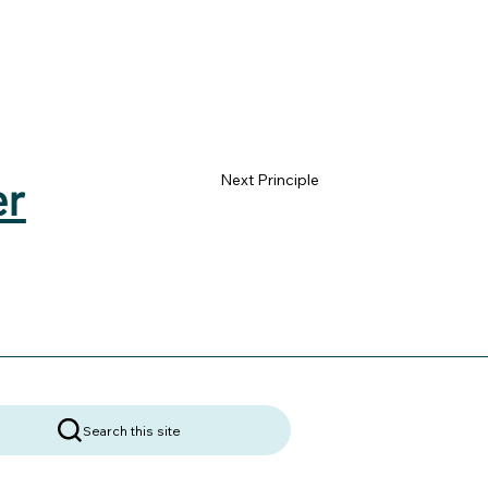
er
Next Principle
Search this site