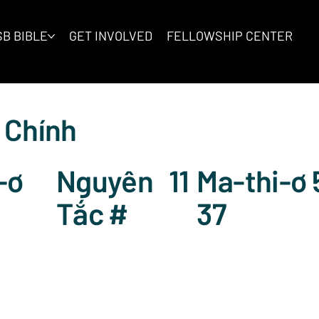
B BIBLE
GET INVOLVED
FELLOWSHIP CENTER
 Chính
Nguyên
11
Ma-thi-ơ 
-ơ
Tắc #
37